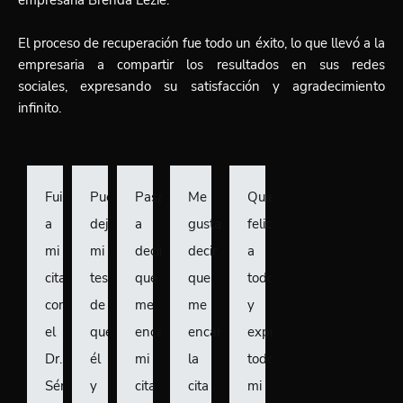
El proceso de recuperación fue todo un éxito, lo que llevó a la
empresaria a compartir los resultados en sus redes
sociales,
expresando su satisfacción y agradecimiento
infinito.
Fui
Puedo
Pasando
Me
Quiero
a
dejar
a
gustaría
felicitar
mi
mi
decir
decir
a
cita
testimonio
que
que
todos,
con
de
me
me
y
el
que
encantó
encantó
expresarles
Dr.
él
mi
la
todo
Sérgio
y
cita
cita
mi