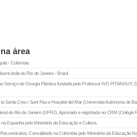
 na área
ogotá - Colômbia
ericórdia do Rio de Janeiro - Brasil
a no Serviço de Cirurgia Plástica fundado pelo Professor IVO PITANGUY, 
e la Santa Creu i Sant Pau e Hospital del Mar (Universitat Autònoma de Ba
ederal do Rio de Janeiro (UFRJ). Aprovado e registrado no CRM (Colégio 
o na Espanha pelo Ministério da Educação e Cultura.
a e Reconstrutiva. Convalidado na Colômbia pelo Ministério da Educação Na