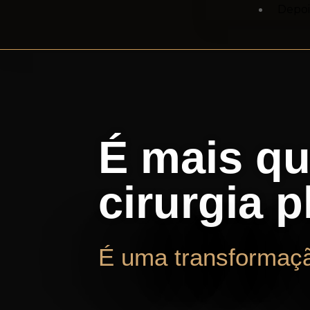
Depo
É mais q
cirurgia p
É uma transformaçã