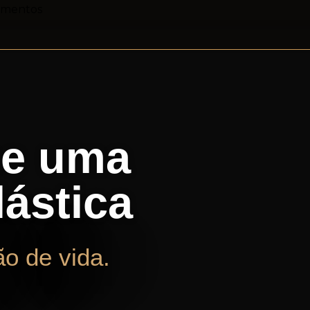
imentos
ue uma
lástica
o de vida.