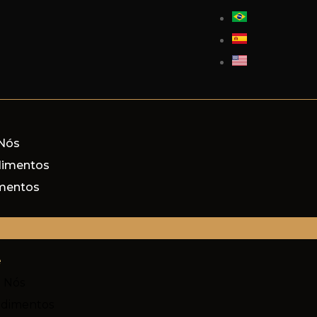
Nós
dimentos
mentos
e
 Nós
edimentos