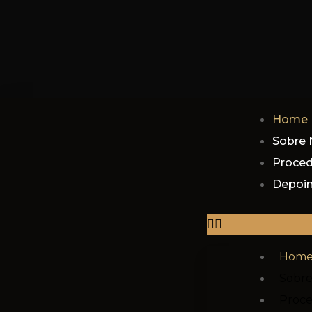
Home
Sobre 
Proce
Depoi
Hom
Sobre
Proc