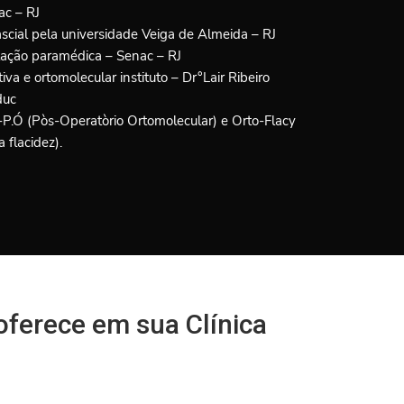
ac – RJ
ascial pela universidade Veiga de Almeida – RJ
ação paramédica – Senac – RJ
iva e ortomolecular instituto – Dr°Lair Ribeiro
duc
o-P.Ó (Pòs-Operatòrio Ortomolecular) e Orto-Flacy
 flacidez).
oferece em sua Clínica