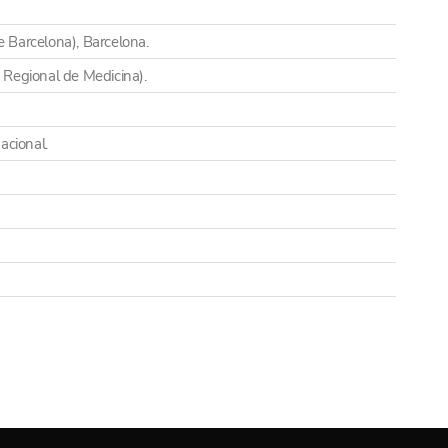
e Barcelona), Barcelona.
o Regional de Medicina).
acional.