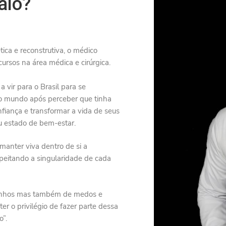
alo?
tica e reconstrutiva, o médico
cursos na área médica e cirúrgica.
a vir para o Brasil para se
 do mundo após perceber que tinha
fiança e transformar a vida de seus
u estado de bem-estar.
manter viva dentro de si a
speitando a singularidade de cada
e sonhos mas também de medos e
ter o privilégio de fazer parte dessa
o”.