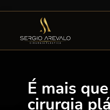
É mais qu
cirurgia pl