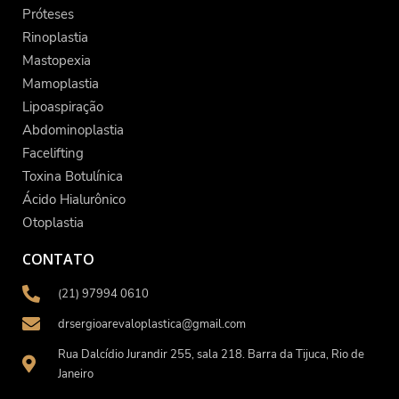
Próteses
Rinoplastia
Mastopexia
Mamoplastia
Lipoaspiração
Abdominoplastia
Facelifting
Toxina Botulínica
Ácido Hialurônico
Otoplastia
CONTATO
(21) 97994 0610
drsergioarevaloplastica@gmail.com
Rua Dalcídio Jurandir 255, sala 218. Barra da Tijuca, Rio de
Janeiro